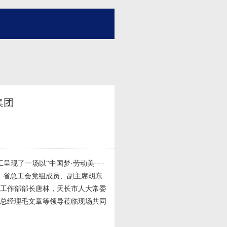
集团
了一场以“中国梦·劳动美----
，省总工会党组成员、副主席胡东
工作部部长唐林，天长市人大常委
总经理毛文章等领导莅临现场共同