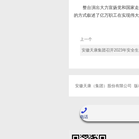
整台演出大力宣扬党和国家走过
的方式叙述了亿万职工在实现伟大
上一个
安徽天康集团召开2023年安全
安徽天康（集团）股份有限公司 
电话